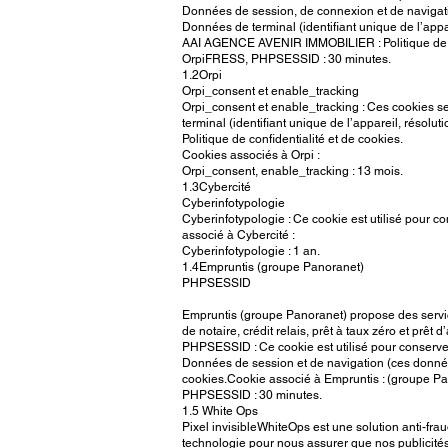
Données de session, de connexion et de navigati
Données de terminal (identifiant unique de l’appar
AAI AGENCE AVENIR IMMOBILIER : Politique de co
OrpiFRESS, PHPSESSID : 30 minutes.
1.2Orpi
Orpi_consent et enable_tracking
Orpi_consent et enable_tracking : Ces cookies serv
terminal (identifiant unique de l’appareil, résol
Politique de confidentialité et de cookies.
Cookies associés à Orpi :
Orpi_consent, enable_tracking : 13 mois.
1.3Cybercité
Cyberinfotypologie
Cyberinfotypologie : Ce cookie est utilisé pour co
associé à Cybercité :
Cyberinfotypologie : 1 an.
1.4Empruntis (groupe Panoranet)
PHPSESSID
Empruntis (groupe Panoranet) propose des services
de notaire, crédit relais, prêt à taux zéro et prêt 
PHPSESSID : Ce cookie est utilisé pour conserver
Données de session et de navigation (ces données
cookies.Cookie associé à Empruntis : (groupe P
PHPSESSID : 30 minutes.
1.5 White Ops
Pixel invisibleWhiteOps est une solution anti-frau
technologie pour nous assurer que nos publicités