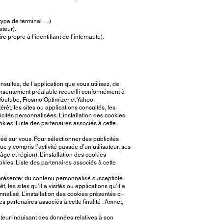
 type de terminal …)
teur).
ropre à l’identifiant de l’internaute).
sultez, de l’application que vous utilisez, de
consentement préalable recueilli conformément à
, Youtube, Frosmo Optimizer et Yahoo.
érêt, les sites ou applications consultés, les
icités personnalisées. L’installation des cookies
kies. Liste des partenaires associés à cette
éé sur vous. Pour sélectionner des publicités
e y compris l’activité passée d’un utilisateur, ses
âge et région). L’installation des cookies
kies. Liste des partenaires associés à cette
s présenter du contenu personnalisé susceptible
, les sites qu’il a visités ou applications qu’il a
nalisé. L’installation des cookies présentés ci-
s partenaires associés à cette finalité : Amnet,
sateur induisant des données relatives à son