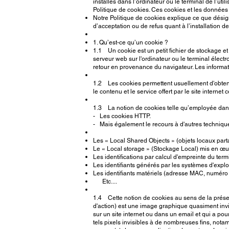
installés dans l’ordinateur ou le terminal de l’u
Politique de cookies. Ces cookies et les données c
Notre Politique de cookies explique ce que désigne
d’acceptation ou de refus quant à l’installation d
1. Qu’est-ce qu’un cookie ?
1.1 Un cookie est un petit fichier de stockage et
serveur web sur l'ordinateur ou le terminal électr
retour en provenance du navigateur. Les informat
1.2 Les cookies permettent usuellement d'obtenir 
le contenu et le service offert par le site internet
1.3 La notion de cookies telle qu’employée dans 
- Les cookies HTTP.
- Mais également le recours à d'autres technique
Les « Local Shared Objects » (objets locaux part
Le « Local storage » (Stockage Local) mis en œ
Les identifications par calcul d'empreinte du term
Les identifiants générés par les systèmes d'exploit
Les identifiants matériels (adresse MAC, numéro de
Etc....
1.4 Cette notion de cookies au sens de la présent
d'action) est une image graphique quasiment invi
sur un site internet ou dans un email et qui a pour
tels pixels invisibles à de nombreuses fins, notammen