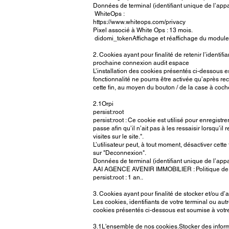
Données de terminal (identifiant unique de l’appar
WhiteOps :
https://www.whiteops.com/privacy
Pixel associé à White Ops : 13 mois.
didomi_tokenAffichage et réaffichage du modu
2. Cookies ayant pour finalité de retenir l’identif
prochaine connexion audit espace
L’installation des cookies présentés ci-dessous es
fonctionnalité ne pourra être activée qu’après re
cette fin, au moyen du bouton / de la case à coch
2.1Orpi
persist:root
persist:root : Ce cookie est utilisé pour enregist
passe afin qu’il n’ait pas à les ressaisir lorsqu’i
visites sur le site.".
L’utilisateur peut, à tout moment, désactiver cet
sur "Deconnexion".
Données de terminal (identifiant unique de l’appar
AAI AGENCE AVENIR IMMOBILIER : Politique de co
persist:root : 1 an..
3. Cookies ayant pour finalité de stocker et/ou d
Les cookies, identifiants de votre terminal ou aut
cookies présentés ci-dessous est soumise à votre
3.1L'ensemble de nos cookies.Stocker des informat