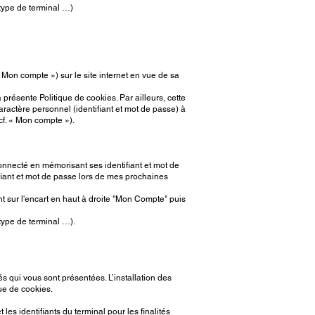
 type de terminal …)
 « Mon compte ») sur le site internet en vue de sa
présente Politique de cookies. Par ailleurs, cette
aractère personnel (identifiant et mot de passe) à
cf. « Mon compte »).
 connecté en mémorisant ses identifiant et mot de
ntifiant et mot de passe lors de mes prochaines
t sur l'encart en haut à droite "Mon Compte" puis
 type de terminal …).
és qui vous sont présentées. L’installation des
ue de cookies.
es identifiants du terminal pour les finalités