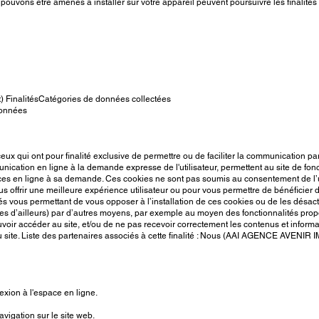
uvons être amenés à installer sur votre appareil peuvent poursuivre les finalités 
) FinalitésCatégories de données collectées
 données
ux qui ont pour finalité exclusive de permettre ou de faciliter la communication par
nication en ligne à la demande expresse de l'utilisateur, permettent au site de fonct
rvices en ligne à sa demande. Ces cookies ne sont pas soumis au consentement de l’uti
offrir une meilleure expérience utilisateur ou pour vous permettre de bénéficier de
ous permettant de vous opposer à l’installation de ces cookies ou de les désactive
es d’ailleurs) par d’autres moyens, par exemple au moyen des fonctionnalités prop
ir accéder au site, et/ou de ne pas recevoir correctement les contenus et informat
 du site. Liste des partenaires associés à cette finalité : Nous (AAI AGENCE AVENI
xion à l'espace en ligne.
igation sur le site web.