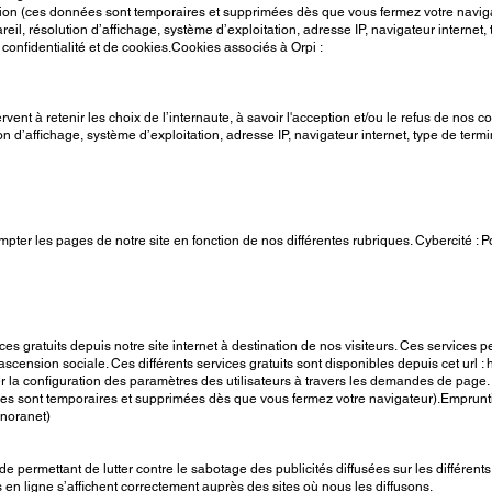
on (ces données sont temporaires et supprimées dès que vous fermez votre naviga
eil, résolution d’affichage, système d’exploitation, adresse IP, navigateur internet,
nfidentialité et de cookies.Cookies associés à Orpi :
ent à retenir les choix de l’internaute, à savoir l'acception et/ou le refus de nos c
ution d’affichage, système d’exploitation, adresse IP, navigateur internet, type d
mpter les pages de notre site en fonction de nos différentes rubriques. Cybercité : P
 gratuits depuis notre site internet à destination de nos visiteurs. Ces services pe
d’ascension sociale. Ces différents services gratuits sont disponibles depuis cet url :
 la configuration des paramètres des utilisateurs à travers les demandes de page.
 sont temporaires et supprimées dès que vous fermez votre navigateur).Empruntis :
anoranet)
de permettant de lutter contre le sabotage des publicités diffusées sur les différent
 en ligne s’affichent correctement auprès des sites où nous les diffusons.