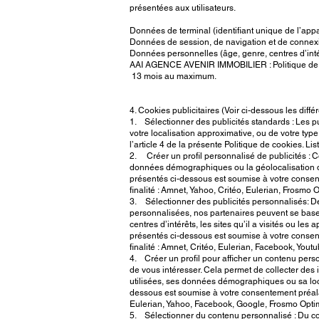
présentées aux utilisateurs.
Données de terminal (identifiant unique de l’appar
Données de session, de navigation et de connexi
Données personnelles (âge, genre, centres d’inté
AAI AGENCE AVENIR IMMOBILIER : Politique de con
13 mois au maximum.
4. Cookies publicitaires (Voir ci-dessous les diffé
1. Sélectionner des publicités standards : Les pu
votre localisation approximative, ou de votre typ
l’article 4 de la présente Politique de cookies. L
2. Créer un profil personnalisé de publicités : Col
données démographiques ou la géolocalisation d’un 
présentés ci-dessous est soumise à votre consente
finalité : Amnet, Yahoo, Critéo, Eulerian, Frosmo
3. Sélectionner des publicités personnalisés: De
personnalisées, nos partenaires peuvent se baser s
centres d’intérêts, les sites qu’il a visités ou le
présentés ci-dessous est soumise à votre consente
finalité : Amnet, Critéo, Eulerian, Facebook, You
4. Créer un profil pour afficher un contenu perso
de vous intéresser. Cela permet de collecter des inf
utilisées, ses données démographiques ou sa locali
dessous est soumise à votre consentement préalabl
Eulerian, Yahoo, Facebook, Google, Frosmo Optim
5. Sélectionner du contenu personnalisé : Du cont