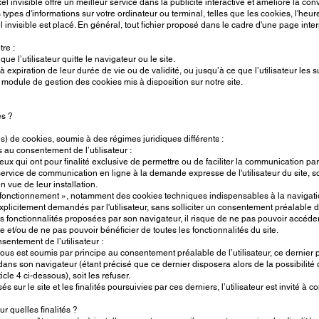
 invisible offre un meilleur service dans la publicité interactive et améliore la convi
 types d'informations sur votre ordinateur ou terminal, telles que les cookies, l'heur
 invisible est placé. En général, tout fichier proposé dans le cadre d'une page intern
re :
e l’utilisateur quitte le navigateur ou le site.
xpiration de leur durée de vie ou de validité, ou jusqu’à ce que l’utilisateur les
module de gestion des cookies mis à disposition sur notre site.
es ?
s) de cookies, soumis à des régimes juridiques différents :
au consentement de l’utilisateur :
ux qui ont pour finalité exclusive de permettre ou de faciliter la communication par 
 service de communication en ligne à la demande expresse de l'utilisateur du site, s
en vue de leur installation.
 « fonctionnement », notamment des cookies techniques indispensables à la navigatio
xplicitement demandés par l'utilisateur, sans solliciter un consentement préalable de 
onctionnalités proposées par son navigateur, il risque de ne pas pouvoir accéder 
e et/ou de ne pas pouvoir bénéficier de toutes les fonctionnalités du site.
sentement de l’utilisateur :
ous est soumis par principe au consentement préalable de l’utilisateur, ce dernier 
e dans son navigateur (étant précisé que ce dernier disposera alors de la possibili
icle 4 ci-dessous), soit les refuser.
s sur le site et les finalités poursuivies par ces derniers, l’utilisateur est invité à co
r quelles finalités ?