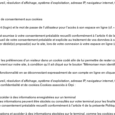
eil, résolution d’affichage, système d’exploitation, adresse IP, navigateur internet,
le de consentement aux cookies
iant (login) et le mot de passe de l’utilisateur pour l’accès à son espace en ligne (cf.
t soumise à votre consentement préalable recueilli conformément à l’article 4 de la 
cueil de votre consentement préalable et explicite au traitement de vos données à c
er dédié(e) proposé(e) sur le site, lors de votre connexion à votre espace en ligne (
rer les préférences d’un visiteur dans un cookie codé afin de lui permettre de rester
l revient sur notre site, à condition qu’il ait cliqué sur le bouton “Mémoriser mon ide
te fonctionnalité en se déconnectant expressément de son compte en ligne en cliquan
eil, résolution d’affichage, système d’exploitation, adresse IP, navigateur internet,
nfidentialité et de cookies.Cookies associés à Orpi :
’accéder à des informations enregistrées sur un terminal
res informations peuvent être stockés ou consultés sur votre terminal pour les finalit
 consentement préalable recueilli conformément à l’article 4 de la présente Politiq
ions et accéder à des informations stockées sur le terminal, comme les cookies et l