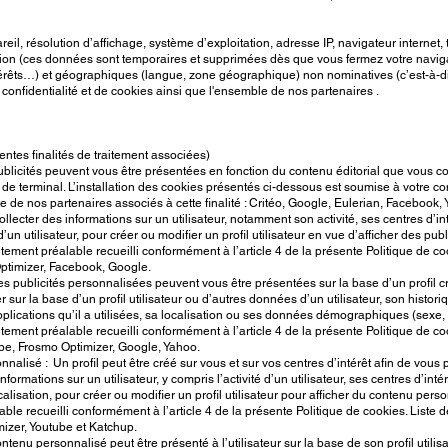
eil, résolution d’affichage, système d’exploitation, adresse IP, navigateur internet,
on (ces données sont temporaires et supprimées dès que vous fermez votre naviga
rêts…) et géographiques (langue, zone géographique) non nominatives (c’est-à-dire p
fidentialité et de cookies ainsi que l'ensemble de nos partenaires .
rentes finalités de traitement associées)
blicités peuvent vous être présentées en fonction du contenu éditorial que vous con
e de terminal. L’installation des cookies présentés ci-dessous est soumise à votre 
iste de nos partenaires associés à cette finalité : Critéo, Google, Eulerian, Facebook
lecter des informations sur un utilisateur, notamment son activité, ses centres d’int
utilisateur, pour créer ou modifier un profil utilisateur en vue d’afficher des publ
ment préalable recueilli conformément à l’article 4 de la présente Politique de coo
 Optimizer, Facebook, Google.
s publicités personnalisées peuvent vous être présentées sur la base d’un profil cr
ur la base d’un profil utilisateur ou d’autres données d’un utilisateur, son historiqu
s applications qu’il a utilisées, sa localisation ou ses données démographiques (sexe, 
ment préalable recueilli conformément à l’article 4 de la présente Politique de coo
tube, Frosmo Optimizer, Google, Yahoo.
nnalisé : Un profil peut être créé sur vous et sur vos centres d’intérêt afin de vou
ormations sur un utilisateur, y compris l’activité d’un utilisateur, ses centres d’intérêt
sation, pour créer ou modifier un profil utilisateur pour afficher du contenu person
e recueilli conformément à l’article 4 de la présente Politique de cookies. Liste de
izer, Youtube et Katchup.
enu personnalisé peut être présenté à l’utilisateur sur la base de son profil utili