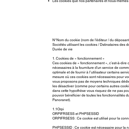
Les cookies que nos partenaires et nous-mêmes po
N°Nom du cookie (nom de l'éditeur / du déposant
Sociétés utilisant les cookies / Dstinataires des
Durée de vie
1. Cookies de « fonctionnement »
Ces cookies de « fonctionnement », c’est-à-dire ce
nécessaires à la fourniture d'un service de commu
optimale et de fournir à l’utilisateur certains se
mesure où ces cookies sont nécessaires pour vous 
vous proposons pas de moyens techniques dédiés v
les désactiver (comme pour certains autres cooki
dans cette hypothèse vous risquez de ne pas pouvo
pouvoir bénéficier de toutes les fonctionnalités
Panoranet).
1.1Orpi
ORPIFRSESS et PHPSESSID
ORPIFRSESS : Ce cookie est utilisé pour la conne
PHPSESSID : Ce cookie est nécessaire pour la nav