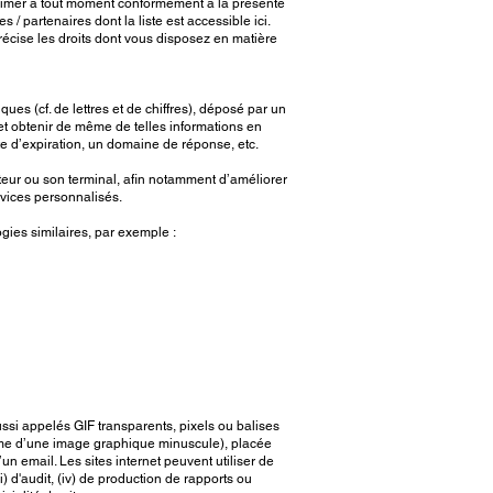
xprimer à tout moment conformément à la présente
 / partenaires dont la liste est accessible ici.
précise les droits dont vous disposez en matière
es (cf. de lettres et de chiffres), déposé par un
 et obtenir de même de telles informations en
te d’expiration, un domaine de réponse, etc.
ateur ou son terminal, afin notamment d’améliorer
services personnalisés.
gies similaires, par exemple :
ussi appelés GIF transparents, pixels ou balises
orme d’une image graphique minuscule), placée
’un email. Les sites internet peuvent utiliser de
ii) d'audit, (iv) de production de rapports ou