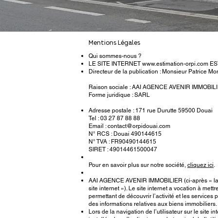
Mentions Légales
Qui sommes-nous ?
LE SITE INTERNET
www.estimation-orpi.com
ES
Directeur de la publication : Monsieur Patrice M
Raison sociale : AAI AGENCE AVENIR IMMOBIL
Forme juridique : SARL
Adresse postale : 171 rue Durutte 59500 Douai
Tel : 03 27 87 88 88
Email : contact@orpidouai.com
N° RCS : Douai 490144615
N° TVA : FR90490144615
SIRET : 49014461500047
Pour en savoir plus sur notre société,
cliquez ici
.
AAI AGENCE AVENIR IMMOBILIER (ci-après « la soc
site internet »). Le site internet a vocation à mett
permettant de découvrir l’activité et les servic
des informations relatives aux biens immobiliers.
Lors de la navigation de l’utilisateur sur le site 