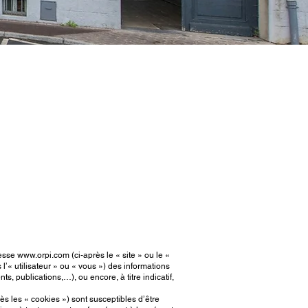
resse
www.orpi.com
(ci-après le « site » ou le «
ès l’« utilisateur » ou « vous ») des informations
 publications,…), ou encore, à titre indicatif,
près les « cookies ») sont susceptibles d’être