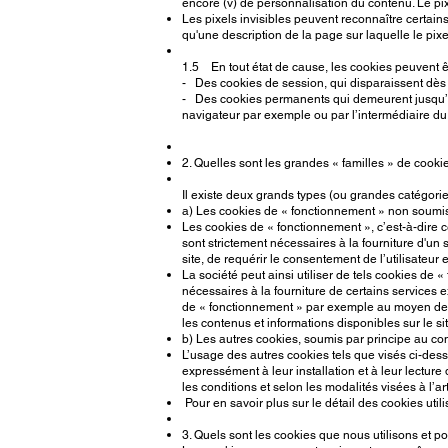
encore (v) de personnalisation du contenu. Le pixel
Les pixels invisibles peuvent reconnaître certains
qu'une description de la page sur laquelle le pixel
1.5 En tout état de cause, les cookies peuvent êt
- Des cookies de session, qui disparaissent dès qu
- Des cookies permanents qui demeurent jusqu’à e
navigateur par exemple ou par l’intermédiaire du 
2. Quelles sont les grandes « familles » de cooki
Il existe deux grands types (ou grandes catégorie
a) Les cookies de « fonctionnement » non soumis 
Les cookies de « fonctionnement », c’est-à-dire ce
sont strictement nécessaires à la fourniture d'un
site, de requérir le consentement de l’utilisateur 
La société peut ainsi utiliser de tels cookies de
nécessaires à la fourniture de certains services e
de « fonctionnement » par exemple au moyen des f
les contenus et informations disponibles sur le sit
b) Les autres cookies, soumis par principe au con
L’usage des autres cookies tels que visés ci-dess
expressément à leur installation et à leur lectur
les conditions et selon les modalités visées à l’art
Pour en savoir plus sur le détail des cookies utilisé
3. Quels sont les cookies que nous utilisons et pou