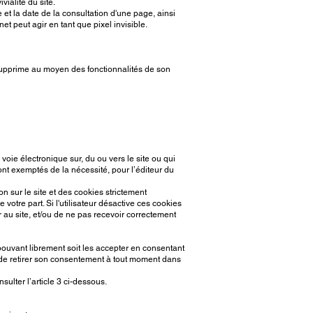
vialité du site.
e et la date de la consultation d'une page, ainsi
et peut agir en tant que pixel invisible.
 supprime au moyen des fonctionnalités de son
voie électronique sur, du ou vers le site ou qui
ont exemptés de la nécessité, pour l’éditeur du
n sur le site et des cookies strictement
votre part. Si l'utilisateur désactive ces cookies
au site, et/ou de ne pas recevoir correctement
pouvant librement soit les accepter en consentant
té de retirer son consentement à tout moment dans
nsulter l’article 3 ci-dessous.