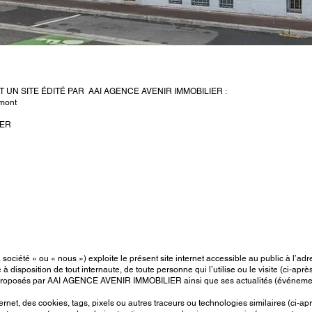
T UN SITE ÉDITÉ PAR AAI AGENCE AVENIR IMMOBILIER :
omont
IER
iété » ou « nous ») exploite le présent site internet accessible au public à l’ad
re à disposition de tout internaute, de toute personne qui l’utilise ou le visite (ci-apr
es proposés par AAI AGENCE AVENIR IMMOBILIER ainsi que ses actualités (événements,
internet, des cookies, tags, pixels ou autres traceurs ou technologies similaires (ci-a