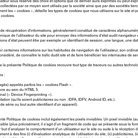
tilisateur sous réserve des choix et options que ce dernier aura exprimés ou peut e
ollectées par ce moyen sont utilisés par la société ainsi que par des sociétés tierces
nt les « cookies », détaille les types de cookies que nous utilisons sur le site et 
e cookies.
 de récupération d'informations, généralement constitué de caractères alphanumériqu
onique de l'utilisateur du site pour envoyer des informations d’état audit navigateur
ions d’état peuvent être par exemple un identifiant de session, une langue, une da
certaines informations sur les habitudes de navigation de l'utilisateur, son ordin
 considéré, de connaître le trafic dudit site et de faire bénéficier les internautes de 
la présente Politique de cookies recouvre tout type de traceurs ou autres technolo
s :
agés) appelés parfois les « cookies Flash ».
uvre au sein du HTML 5.
inal (« Device Fingerprinting »).
ation (qu'ils soient publicitaires ou non : IDFA, IDFV, Android ID, etc.).
 série ou tout autre identifiant d'un appareil).
e Politique de cookies inclut également les pixels invisibles. Un pixel invisible (a
sible (plus précisément, il s’agit d’un fragment de code qui se présente sous la f
 but d’analyser le comportement d’un utilisateur sur le site ou suite à la réception d
t à des fins (i) d'évaluation analytique de l'utilisation du site, (ii) publicitaires, (i