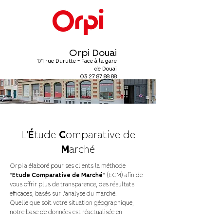
Orpi Douai
171 rue Durutte - Face à la gare
de Douai
03 27 87 88 88
L'
É
tude
C
omparative de
M
arché
Orpi a élaboré pour ses clients la méthode
"
Etude Comparative de Marché
" (ECM) afin de
vous offrir plus de transparence, des résultats
efficaces, basés sur l’analyse du marché.
Quelle que soit votre situation géographique,
notre base de données est réactualisée en